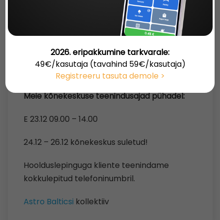
KÕNEKESKUSE
TEENINDUSAJAD
PÜHADEL
Postitatud: 2019-12-18 14:02:00
2026. eripakkumine tarkvarale:
Soovime kõikidele meie klientidele ja
49€/kasutaja (tavahind 59€/kasutaja)
sõpradele rahulikku jõuluaega!
Registreeru tasuta demole >
Meie kõnekeskuse teenindusajad pühadel:
E 23.12 09.00 – 14.00
24.12 – 26.12 kõnekeskus suletud!
Hoolduslepinguga kliente teenindame
kokkulepitud telefoninumbril.
Astro Balticsi
kollektiiv