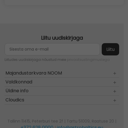
Liitu uudiskirjaga
Liitudes uudiskirjaga nõustud meie
privaatsustingimustega
Majandustarkvara NOOM
Valdkonnad
Üldine info
Cloudics
Tallinn 11415, Peterburi tee 2f | Tartu 51009, Raatuse 20 |
+372 628 0000
info@astrobaltics.eu
|