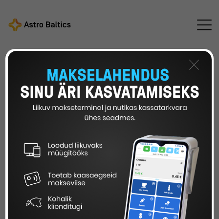
Astro Baltics
Kõik uudised
/
/
Astro Balticsi
kõnekeskuse teenindusajad pühadel
×
ASTRO BALTICSI