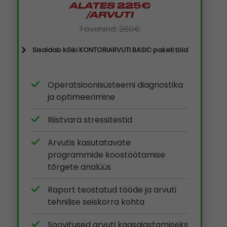
ALATES
225€
/ARVUTI
Tavahind: 260€
Sisaldab kõiki KONTORIARVUTI BASIC paketi töid
Operatsioonisüsteemi diagnostika
ja optimeerimine
Riistvara stressitestid
Arvutis kasutatavate
programmide koostöötamise
tõrgete analüüs
Raport teostatud tööde ja arvuti
tehnilise seiskorra kohta
Soovitused arvuti kaasajastamiseks