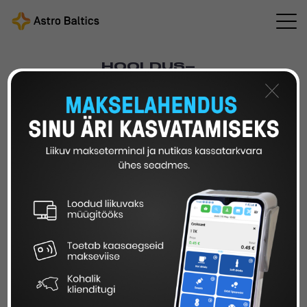
HOOLDUS
–
PAKETID
×
Astro Baltics pakub laias valikus erinevaid IT-
seadmete hoolduspakette, mis aitavad hoida teie
seadmed töökorras.
KONTORI- JA KASSAARVUTI
VÕRGULAHENDUSED JA SERVER
TANKLA