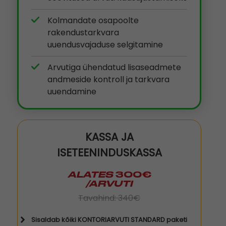
Kolmandate osapoolte
rakendustarkvara
uuendusvajaduse selgitamine
Arvutiga ühendatud lisaseadmete
andmeside kontroll ja tarkvara
uuendamine
KASSA JA
ISETEENINDUSKASSA
ALATES
300€
/ARVUTI
Tavahind: 340€
Sisaldab kõiki KONTORIARVUTI STANDARD paketi