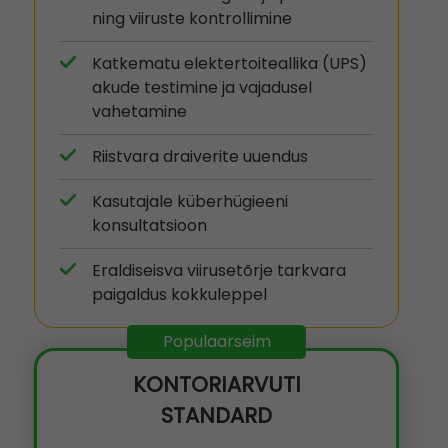
ning viiruste kontrollimine
Katkematu elektertoiteallika (UPS)
akude testimine ja vajadusel
vahetamine
Riistvara draiverite uuendus
Kasutajale küberhügieeni
konsultatsioon
Eraldiseisva viirusetõrje tarkvara
paigaldus kokkuleppel
Populaarseim
KONTORIARVUTI
STANDARD