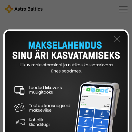
×
MAJUTUSTARKVARA
Tänapäevasest hotellist leiate palju erinevaid IT-
lahendusi.
Majutusmoodul ehk hotellitarkvara sisaldab
laialdast funktsionaalsust, mis teeb teie ettevõtte
halduse lihtsaks ja mugavaks. Broneeringud,
läbipääsusüsteemid ja iseteeninduslahendused –
kõik terviklikult ühes kohas.