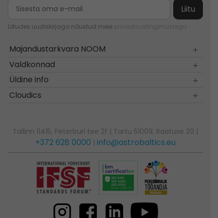
Liitudes uudiskirjaga nõustud meie
privaatsustingimustega
Majandustarkvara NOOM
Valdkonnad
Üldine info
Cloudics
Tallinn 11415, Peterburi tee 2f | Tartu 51009, Raatuse 20 |
+372 628 0000
info@astrobaltics.eu
|