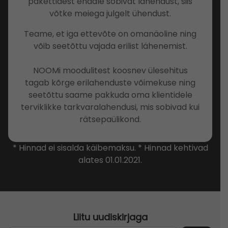
pakettidest endale sobivat lahendust, siis
võtke meiega julgelt ühendust.
Teame, et iga ettevõte on omanäoline ning
võib seetõttu vajada erilist lähenemist.
NOOMi moodulitest koosnev ülesehitus
tagab kõrge erilahenduste võimekuse ning
seetõttu saame pakkuda oma klientidele
terviklikke tarkvaralahendusi, mis sobivad kui
rätsepaülikond.
* Hinnad ei sisalda käibemaksu. * Hinnad kehtivad
alates 01.01.2021.
Liitu uudiskirjaga