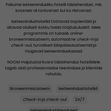
Pakume iseteenindusliku hotelli täislahendust, mis
koosneb nii tarkvarast kui ka riistvarast.
Iseteenindushotellid töötavad ööpäevläbi ja
aitavad oluliselt kokku hoida tööjõukuludelt. Meie
programmis on tubade
online
-
broneerimissüsteem, automaatne
check-in
ja
check-out
, turvalised läbipääsusüsteemid ja
mugavad iseteeninduskassad.
NOOM majutustarkvara täislahendus hotellidele
tagab alati professionaalse teeninduse ja klientide
rahulolu.
Broneerimissüsteem
Iseteenindushotellid
Check-in
ja
check-out
24/7
Iseteeninduslahendused