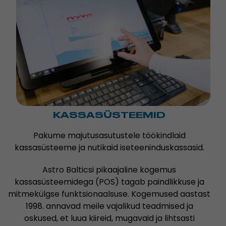
KASSASÜSTEEMID
Pakume majutusasutustele töökindlaid
kassasüsteeme ja nutikaid iseteeninduskassasid.
Astro Balticsi pikaajaline kogemus
kassasüsteemidega (POS) tagab paindlikkuse ja
mitmekülgse funktsionaalsuse. Kogemused aastast
1998. annavad meile vajalikud teadmised ja
oskused, et luua kiireid, mugavaid ja lihtsasti