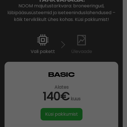
NOOM majutustarkvara: broneeringud,
läbipääsusüsteemid ja iseteeninduslahendused –
kõik terviklikult ühes kohas. Küsi pakkumist!
Vali pakett
Ülevaade
BASIC
Alates
140€
kuus
Küsi pakkumist