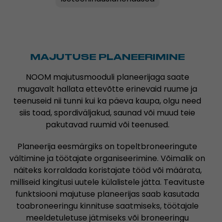
MAJUTUSE PLANEERIMINE
NOOM majutusmooduli planeerijaga saate
mugavalt hallata ettevõtte erinevaid ruume ja
teenuseid nii tunni kui ka päeva kaupa, olgu need
siis toad, spordiväljakud, saunad või muud teie
pakutavad ruumid või teenused.
Planeerija eesmärgiks on topeltbroneeringute
vältimine ja töötajate organiseerimine. Võimalik on
näiteks korraldada koristajate tööd või määrata,
milliseid kingitusi uutele külalistele jätta. Teavituste
funktsiooni majutuse planeerijas saab kasutada
toabroneeringu kinnituse saatmiseks, töötajale
meeldetuletuse jätmiseks või broneeringu