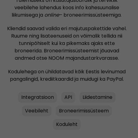
Tulemuseks on kasutajasõbralik ja terviklik
veebilehe lahendus koos info kahesuunalise
liikumisega ja
online
– broneerimissüsteemiga.
Kliendid saavad valida eri majutuspakettide vahel.
Ruume ning lisateenuseid on võimalik tellida nii
tunnipõhiselt kui ka pikemaks ajaks ette
broneerida. Broneerimissüsteemist jõuavad
andmed otse NOOM majandustarkvarasse.
Kodulehega on ühildatavad kõik Eestis levinumad
pangalingid, krediitkaardid ja muidugi ka PayPal.
Integratsioon
API
Liidestamine
Veebileht
Broneerimissüsteem
Koduleht