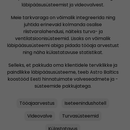
läbipääsusüsteemist ja videovalvest.
Meie tarkvaraga on võimalik integreerida ning
juhtida erinevaid kolmanda osalise
riistvaralahendusi, näiteks turva- ja
ventilatsioonisüsteemid. Lisaks on võimalik
läbipääsusüsteemi abiga pidada tööaja arvestust
ning näha külastatavuse statistikat.
Selleks, et pakkuda oma klientidele terviklikke ja
paindlikke läbipääsusüsteeme, teeb Astro Baltics
koostööd Eesti hinnatuimate valveseadmete ja -
süsteemide pakkujatega.
Tööajaarvestus
Iseteenindushotell
Videovalve
Turvasüsteemid
Külastatavus