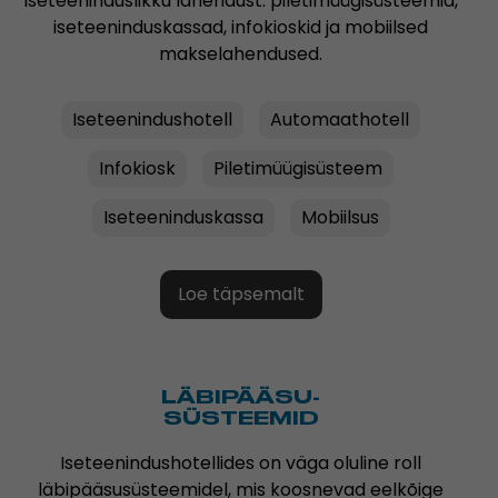
iseteeninduslikku lahendust: piletimüügisüsteemid,
iseteeninduskassad, infokioskid ja mobiilsed
makselahendused.
Iseteenindushotell
Automaathotell
Infokiosk
Piletimüügisüsteem
Iseteeninduskassa
Mobiilsus
Loe täpsemalt
LÄBIPÄÄSU-
SÜSTEEMID
Iseteenindushotellides on väga oluline roll
läbipääsusüsteemidel, mis koosnevad eelkõige