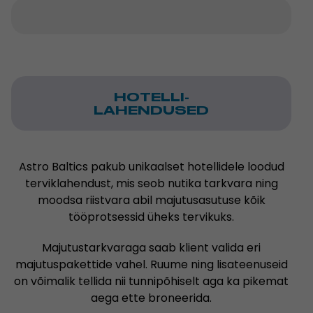
HOTELLI-
LAHENDUSED
Astro Baltics pakub unikaalset hotellidele loodud
terviklahendust, mis seob nutika tarkvara ning
moodsa riistvara abil majutusasutuse kõik
tööprotsessid üheks tervikuks.
Majutustarkvaraga saab klient valida eri
majutuspakettide vahel. Ruume ning lisateenuseid
on võimalik tellida nii tunnipõhiselt aga ka pikemat
aega ette broneerida.