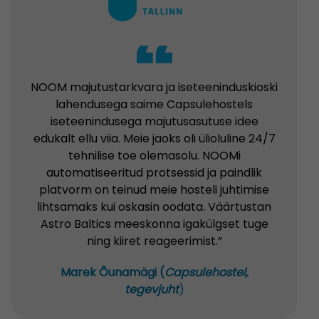
NOOM majutustarkvara ja iseteeninduskioski
lahendusega saime Capsulehostels
iseteenindusega majutusasutuse idee
edukalt ellu viia. Meie jaoks oli ülioluline 24/7
tehnilise toe olemasolu. NOOMi
automatiseeritud protsessid ja paindlik
platvorm on teinud meie hosteli juhtimise
lihtsamaks kui oskasin oodata. Väärtustan
Astro Baltics meeskonna igakülgset tuge
ning kiiret reageerimist.”
Marek Õunamägi
(
Capsulehostel,
tegevjuht
)