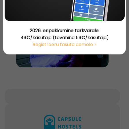
Majutustarkvara suurendab kogu teie asutuse töö
efektiivsust, samal ajal hoiate kokku tööjõukuludelt.
2026. eripakkumine tarkvarale:
49€/kasutaja (tavahind 59€/kasutaja)
Registreeru tasuta demole >