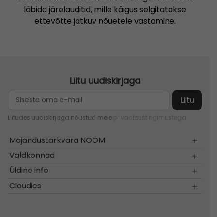
läbida järelauditid, mille käigus selgitatakse
ettevõtte jätkuv nõuetele vastamine.
Liitu uudiskirjaga
Liitudes uudiskirjaga nõustud meie
privaatsustingimustega
Majandustarkvara NOOM
Valdkonnad
Üldine info
Cloudics