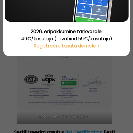
2026. eripakkumine tarkvarale:
49€/kasutaja (tavahind 59€/kasutaja)
Registreeru tasuta demole >
infoturve – ISO 27001:20
22
Sertifitseerimisasutus
BM Certification
Eesti