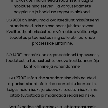
infokioskite, multimeedia tootmise, müügi ja
hoolduse ning serveri- ja võrguseadmete
paigalduse ja hoolduse tegevusvaldkondi.
ISO 9001 on levinuimaid kvaliteedijuhtimissüsteemi
standardeid, mis on osa heast juhtimistavast.
Kvaliteedijuhtimissüsteem võimaldab vältida vigu
toodetes ja teenustes ning selle abil paraneb
protsesside juhtimine.
ISO 14001 eesmärk on organisatsiooni tegevusest,
toodetest ja teenustest tuleneva keskkonnamõju
kontrollimine ja vähendamine.
ISO 27001 infoturbe standard sisaldab nõudeid
organisatsiooni infoturbe raamistiku loomiseks,
käigus hoidmiseks ja pidevaks täiustamiseks, mis
aitab tuvastada ja maandada reaalseid riske.
Sertifikaatide säilitamiseks tuleb iga-aastaselt