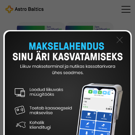
×
kvaliteedijuhtimine –
keskkonnajuhtimine
ISO 9001:2015
– ISO 14001:2015