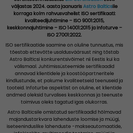
väljastas 2024. aasta jaanuaris
Astro Baltics
ile
korraga kolm rahvusvahelist ISO sertifikaati:
kvaliteedijuhtimine – ISO 9001:2015,
keskkonnajuhtimine – ISO 14001:2015 ja infoturve –
ISO 27001:2022.
ISO sertifikaatide saamine on oluline tunnustus, mis
tõestab ettevõtte usaldusväärsust ning tõstab
Astro Balticsi konkurentsivõimet nii Eestis kui ka
välismaal. Juhtimissüsteemide sertifikaadid
annavad klientidele ja koostööpartneritele
kindlustunde, et pakume kvaliteetseid teenuseid ja
tooteid. Infoturbe aspektist on oluline, et klientide
andmed oleksid turvalises keskkonnas ja teenuste
toimivus oleks tagatud igas olukorras.
Astro Balticsile omistatud sertifikaadid hõlmavad
majandustarkvara lahenduste loomise ja müügi,
iseteeninduslike lahenduste -makseautomaatide,