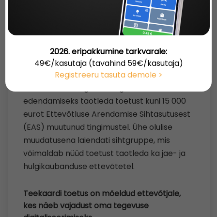
EAS MUUTIS
DIGITALISEERIMISE
TEEKAARDI TOETUSE
TINGIMUSI
2026. eripakkumine tarkvarale:
Postitatud: 2021-10-08 14:31:36
49€/kasutaja (tavahind 59€/kasutaja)
Alates 17. septembrist 2021 on ettevõtetel
Registreeru tasuta demole >
võimalik oma tegevuse digitaliseerimise
edendamiseks taotleda toetust kuni 15 000
eurot Ettevõtluse Arendamise Sihtasutusest
(EAS) muutunud tingimustel. Ühe olulise
muudatusena laiendati sihtgruppe, mis
võimaldab nüüd toetust taotleda ka jae- ja
hulgikaubanduse ettevõtetel.
Teekaardi toetus on mõeldud ettevõtjale,
kes näeb vajadust oma tegevuse