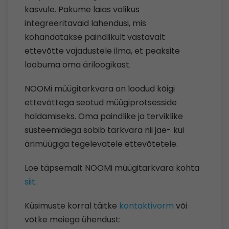
kasvule. Pakume laias valikus
integreeritavaid lahendusi, mis
kohandatakse paindlikult vastavalt
ettevõtte vajadustele ilma, et peaksite
loobuma oma äriloogikast.
NOOMi müügitarkvara on loodud kõigi
ettevõttega seotud müügiprotsesside
haldamiseks. Oma paindlike ja terviklike
süsteemidega sobib tarkvara nii jae- kui
ärimüügiga tegelevatele ettevõtetele.
Loe täpsemalt NOOMi müügitarkvara kohta
siit
.
Küsimuste korral täitke
kontaktivorm
või
võtke meiega ühendust: