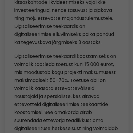
kitsaskohtade likvideerimiseks vajalikke
investeeringuid, nende tasuvust ja ajakava
ning mõju ettevõtte majandustulemustele.
Digitaliseerimise teekaardis on
digitaliseerimise elluviimiseks paika pandud
ka tegevuskava järgmiseks 3 aastaks.
Digitaliseerimise teekaardi koostamiseks on
võimalik taotleda toetust kuni 15 000 eurot,
mis moodustab kogu projekti maksumusest
maksimaalselt 50–70%. Toetuse abil on
võimalik kaasata ettevõtteväliseid
nõustajaid ja spetsialiste, kes aitavad
ettevõtteid digitaliseerimise teekaartide
koostamisel. See omakorda aitab
suurendada ettevõtja teadlikkust oma
digitaliseerituse hetkeseisust ning võimaldab