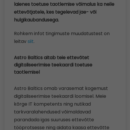
laienes toetuse taotlemise võimalus ka neile
ettevõtjatele, kes tegelevad jae- või
hulgikaubandusega.
Rohkem infot tingimuste muudatustest on
leitav
siit
.
Astro Baltics aitab teie ettevõtet
digitaliseerimise teekaardi toetuse
taotlemisel
Astro Baltics omab varasemat kogemust
digitaliseerimise teekaardi loomisel. Meie
kõrge IT kompetents ning nutikad
tarkvaralahendused võimaldavad
parandada igas suuruses ettevõtte
tööprotsesse ning aidata kaasa ettevõtte