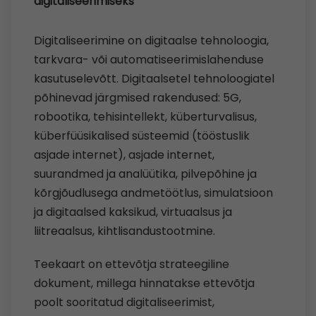
digitaliseerimiseks
Digitaliseerimine on digitaalse tehnoloogia,
tarkvara- või automatiseerimislahenduse
kasutuselevõtt. Digitaalsetel tehnoloogiatel
põhinevad järgmised rakendused: 5G,
robootika, tehisintellekt, küberturvalisus,
küberfüüsikalised süsteemid (tööstuslik
asjade internet), asjade internet,
suurandmed ja analüütika, pilvepõhine ja
kõrgjõudlusega andmetöötlus, simulatsioon
ja digitaalsed kaksikud, virtuaalsus ja
liitreaalsus, kihtlisandustootmine.
Teekaart on ettevõtja strateegiline
dokument, millega hinnatakse ettevõtja
poolt sooritatud digitaliseerimist,