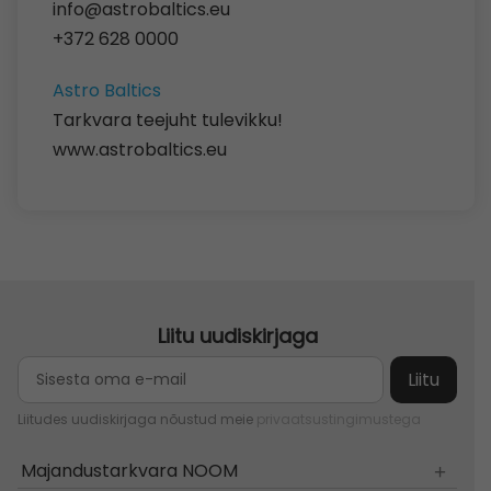
info@astrobaltics.eu
+372 628 0000
Astro Baltics
Tarkvara teejuht tulevikku!
www.astrobaltics.eu
Liitu uudiskirjaga
Liitudes uudiskirjaga nõustud meie
privaatsustingimustega
Majandustarkvara NOOM