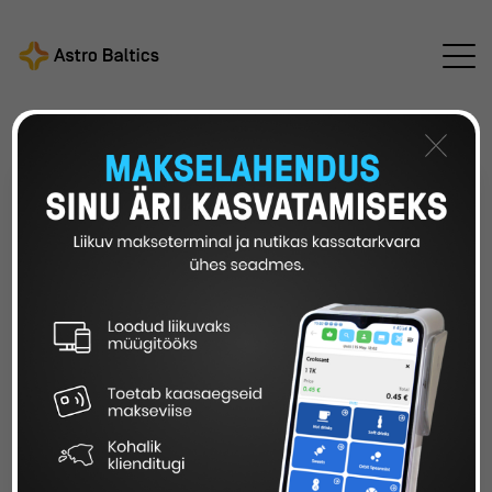
Astro Baltics
Kõik uudised
/
/
EAS muutis
digitaliseerimise teekaardi toetuse tingimusi
×
Foto: Annika Aas (EU2017EE)