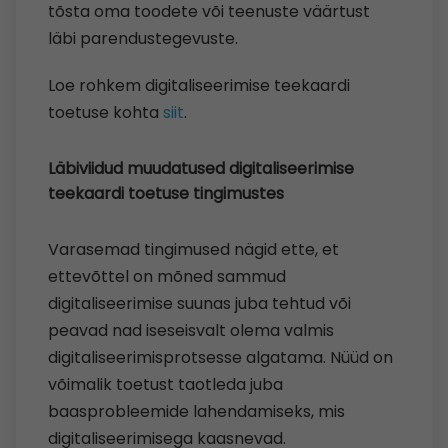
tõsta oma toodete või teenuste väärtust
läbi parendustegevuste.
Loe rohkem digitaliseerimise teekaardi
toetuse kohta
siit
.
Läbiviidud muudatused digitaliseerimise
teekaardi toetuse tingimustes
Varasemad tingimused nägid ette, et
ettevõttel on mõned sammud
digitaliseerimise suunas juba tehtud või
peavad nad iseseisvalt olema valmis
digitaliseerimisprotsesse algatama. Nüüd on
võimalik toetust taotleda juba
baasprobleemide lahendamiseks, mis
digitaliseerimisega kaasnevad.