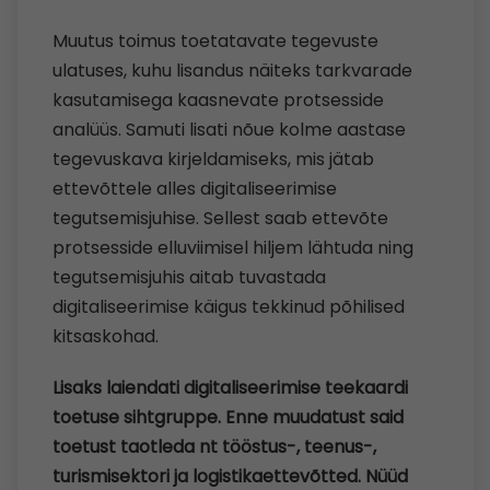
Muutus toimus toetatavate tegevuste
ulatuses, kuhu lisandus näiteks tarkvarade
kasutamisega kaasnevate protsesside
analüüs. Samuti lisati nõue kolme aastase
tegevuskava kirjeldamiseks, mis jätab
ettevõttele alles digitaliseerimise
tegutsemisjuhise. Sellest saab ettevõte
protsesside elluviimisel hiljem lähtuda ning
tegutsemisjuhis aitab tuvastada
digitaliseerimise käigus tekkinud põhilised
kitsaskohad.
Lisaks laiendati digitaliseerimise teekaardi
toetuse sihtgruppe. Enne muudatust said
toetust taotleda nt tööstus-, teenus-,
turismisektori ja logistikaettevõtted. Nüüd