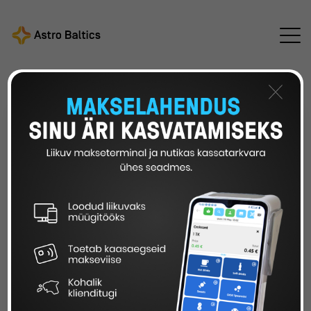
Astro Baltics
Kõik uudised
/
/
E-äriregistri teenustes
toimub 27.-29. augustini laiaulatuslik katkestus
×
E-ÄRIREGISTRI TEENUSTES