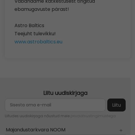
Vabandame katkestusest tingitud
ebamugavuste pärast!
Astro Baltics
Teejuht tulevikku!
www.astrobaltics.eu
Liitu uudiskirjaga
Liitudes uudiskirjaga nõustud meie
privaatsustingimustega
Majandustarkvara NOOM