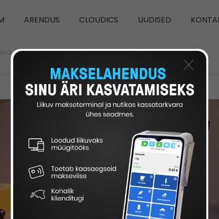
M
ARENDUS
CLOUDICS
UUDISED
KONTA
sed
/
Olulised muudatused palgamoodulis uueks aastaks
×