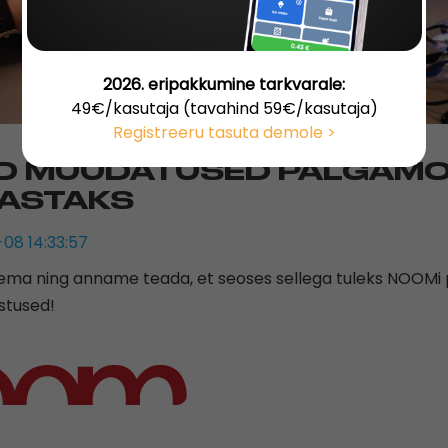
2026. eripakkumine tarkvarale:
49€/kasutaja (tavahind 59€/kasutaja)
Registreeru tasuta demole >
ED MUUDATUSED PALGAM
AASTAKS
-08 14:33:57
ma ning anname teada, et seoses sellega tuleks NOOMi
stused!