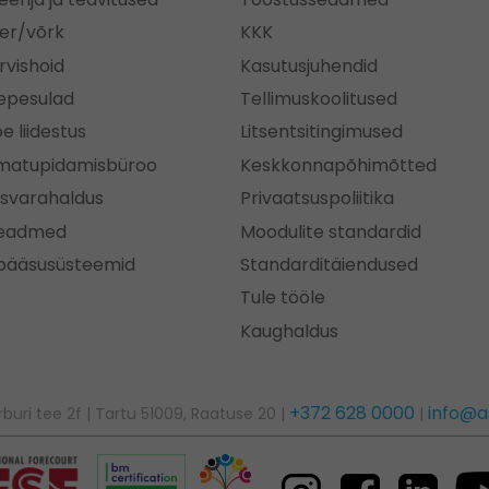
er/võrk
KKK
rvishoid
Kasutusjuhendid
epesulad
Tellimuskoolitused
e liidestus
Litsentsitingimused
matupidamisbüroo
Keskkonnapõhimõtted
isvarahaldus
Privaatsuspoliitika
seadmed
Moodulite standardid
pääsusüsteemid
Standarditäiendused
Tule tööle
Kaughaldus
+372 628 0000
info@a
erburi tee 2f | Tartu 51009, Raatuse 20 |
|