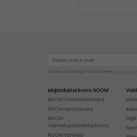
Liitudes uudiskirjaga nõustud meie
privaatsust
Majandustarkvara NOOM
Val
NOOM tootmistarkvara
Iset
NOOM laotarkvara
Kass
NOOM
Digi
raamatupidamistarkvara
Spor
NOOM tanklad
Plan