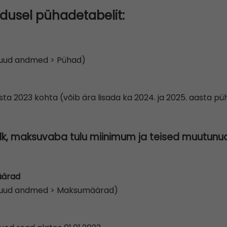
dusel pühadetabelit:
Muud andmed > Pühad)
ta 2023 kohta (võib ära lisada ka 2024. ja 2025. aasta pü
lk, maksuvaba tulu miinimum ja teised muutu
äärad
 Muud andmed > Maksumäärad)