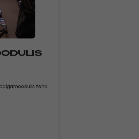
OODULIS
 palgamoodulis teha