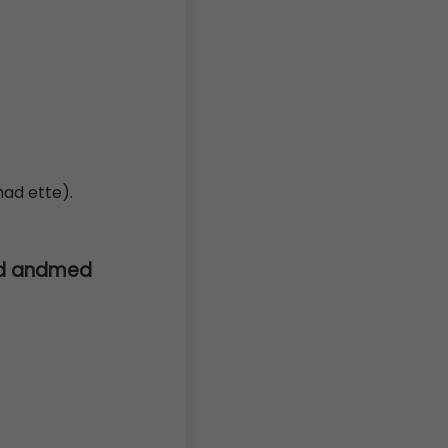
had ette).
nud andmed