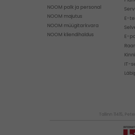
NOOM palk ja personal
Serv
NOOM majutus
E-te
NOOM müügitarkvara
Selv
NOOM kliendihaldus
E-po
Raa
Kinn
IT-
Läbi
Tallinn 11415, Pet