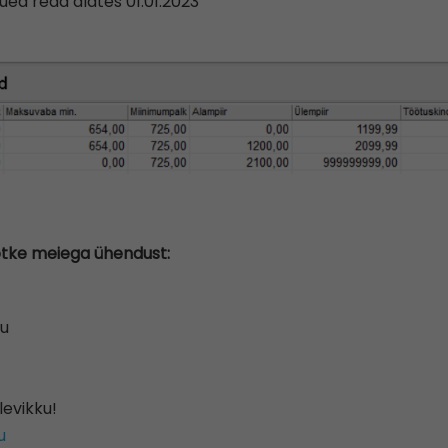
ued read alates 01.01.2023
õtke meiega ühendust:
eu
levikku!
u