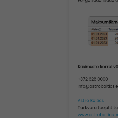
F6-ga saad lisada u
Küsimuste korral v
+372 628 0000
info@astrobaltics.
Astro Baltics
Tarkvara teejuht tu
www.astrobaltics.e