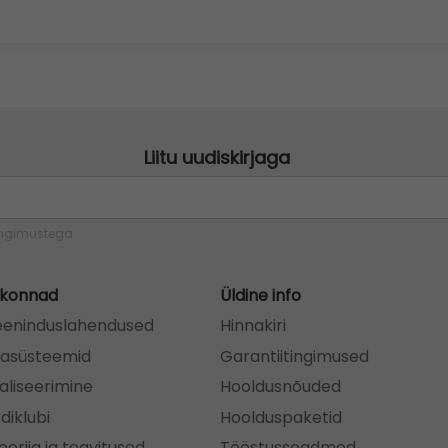
Liitu uudiskirjaga
ingimustega
dkonnad
Üldine info
eeninduslahendused
Hinnakiri
asüsteemid
Garantiitingimused
taliseerimine
Hooldusnõuded
diklubi
Hoolduspaketid
eerija ja teavitused
Tööstusseadmed