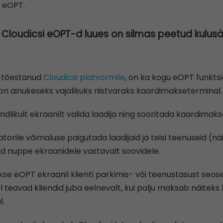
 eOPT.
t Cloudicsi eOPT-d luues on silmas peetud kulusää
d tõestanud
Cloudicsi platvormile
, on ka kogu eOPT funkts
on ainukeseks vajalikuks riistvaraks kaardimakseterminal.
dlikult ekraanilt valida laadija ning sooritada kaardimaks
rile võimaluse paigutada laadijaid ja teisi teenuseid (nä
id nuppe ekraanidele vastavalt soovidele.
akse eOPT ekraanil klienti parkimis- või teenustasust seose
 teavad kliendid juba eelnevalt, kui palju maksab näiteks 
l.