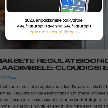
2026. eripakkumine tarkvarale:
49€/kasutaja (tavahind 59€/kasutaja)
Registreeru tasuta demole >
MAKSETE REGULATSIOONI
LAADIMISELE: CLOUDICSI 
 17:38:44
uutest kaardimaksete regulatsioonidest Euroopas, mis ha
aadimisel. Regulatsioonide eesmärgiks on mitmete proble
utode kasutajate jaoks puudulik ligipääs laadijatele ja tel
umine. Uus seadus nõuab, et elektrilaadimise eest peab 