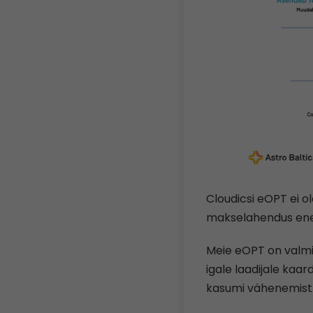
Cloudicsi eOPT ei ol
makselahendus ener
Meie eOPT on valmi
igale laadijale kaa
kasumi vähenemist