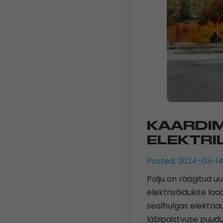
KAARDI
ELEKTRI
Posted: 2024-03-14
Palju on räägitud 
elektrisõidukite l
sealhulgas elektria
läbipaistvuse puud