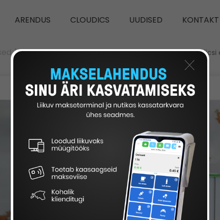
ARENDUS
CLOUDICS
UUDISED
KONTAKT
sed
/
Kaardimaksete regulatsioonid elektrilaadimisele: Cloudicsi
×