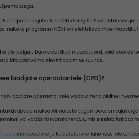
viipemaksega.
 Euroopa Liidus juba kinnitatud ning ka Suurbritannias ja
nas, näiteks programm NEVI, on elektrilaadimise maastikul 
d ei ole pelgalt bürokraatlikud muudatused, vaid pöörde
 ja läbipaistvama elektrilaadimise suunas.
ee laadijate operaatoritele (CPO)?
b laadijate operaatoritele vajadus teha oluline investeer
ntaktivabade maksevõimaluste tagamiseks on vajalik iga 
minal või valida riistvaralahendus, mis suudab hallata mit
loudicsi
innovatiivne ja kuluefektiivne lahendus: elektrilaa