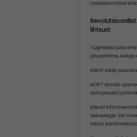
makseterminal ehk
Revolutsioonilis
lihtsust
Tuginedes juba en
pilvepõhine, seega 
Klient saab puutetun
eOPT annab operaato
autopesula) juhtiva
Klienti informeerit
teenusega. Sel moel
minut parkimiskoha