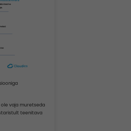
isiooniga
 ole vaja muretseda
taristult teenitava