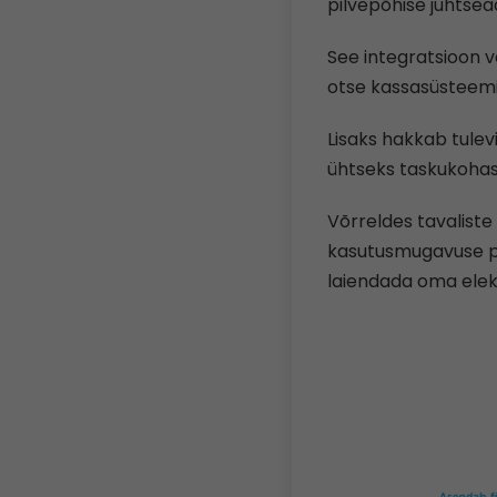
pilvepõhise juhtse
See integratsioon v
otse kassasüsteemi
Lisaks hakkab tule
ühtseks taskukohas
Võrreldes tavalist
kasutusmugavuse po
laiendada oma elekt