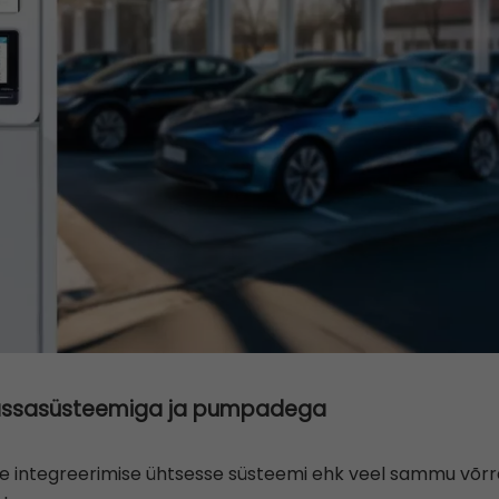
kassasüsteemiga ja pumpadega
e integreerimise ühtsesse süsteemi ehk veel sammu võrra