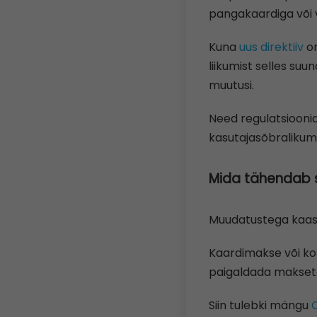
pangakaardiga või 
Kuna
uus direktiiv
on
liikumist selles suu
muutusi.
Need regulatsiooni
kasutajasõbralikuma
Mida tähendab s
Muudatustega kaasne
Kaardimakse või ko
paigaldada makseter
Siin tulebki mängu
C