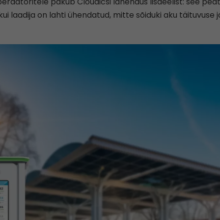
raatoritele pakub Cloudicsi lahendus lisaeelist: see pea
 kui laadija on lahti ühendatud, mitte sõiduki aku täituvuse j