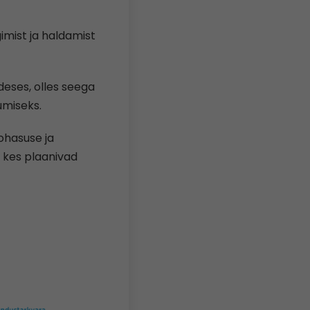
imist ja haldamist
eses, olles seega
umiseks.
ohasuse ja
 kes plaanivad