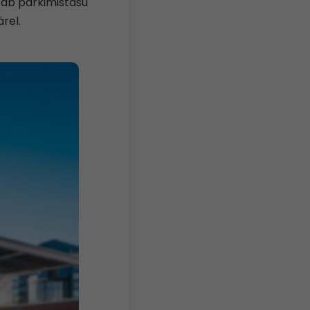
tab parkimistasu
ärel.