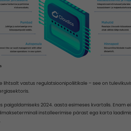
e lihtsalt vastus regulatsioonipoliitikale – see on tulevikuv
giasektoris.
s paigaldamiseks 2024. aasta esimeses kvartalis. Enam ei
rdimakseterminali installeerimise pärast ega karta laadimis
.