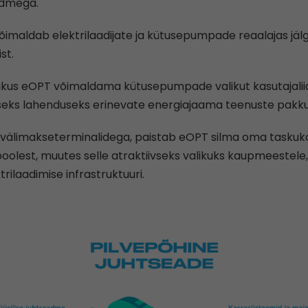
admega.
õimaldab elektrilaadijate ja kütusepumpade reaalajas jälg
st.
vikus eOPT võimaldama kütusepumpade valikut kasutajaliid
eks lahenduseks erinevate energiajaama teenuste pakk
e välimakseterminalidega, paistab eOPT silma oma taskuk
olest, muutes selle atraktiivseks valikuks kaupmeestele,
rilaadimise infrastruktuuri.