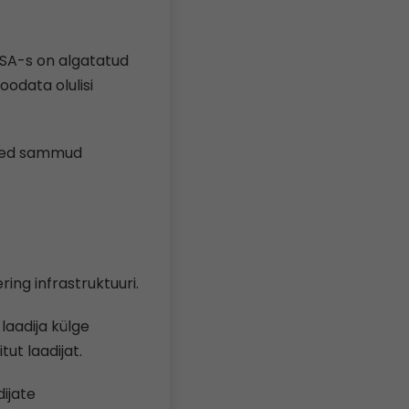
 USA-s on algatatud
oodata olulisi
lised sammud
ing infrastruktuuri.
laadija külge
ut laadijat.
dijate