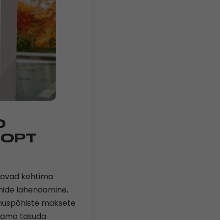
D
EOPT
kkavad kehtima
emide lahendamine,
limuspõhiste maksete
saama tasuda