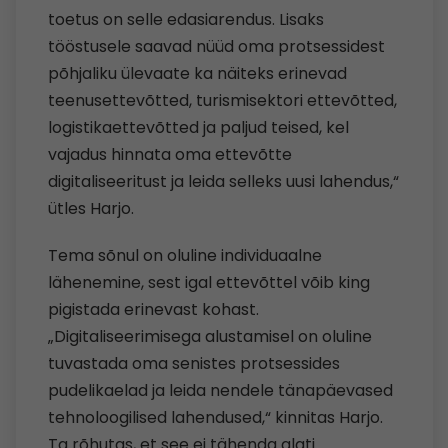
toetus on selle edasiarendus. Lisaks
tööstusele saavad nüüd oma protsessidest
põhjaliku ülevaate ka näiteks erinevad
teenusettevõtted, turismisektori ettevõtted,
logistikaettevõtted ja paljud teised, kel
vajadus hinnata oma ettevõtte
digitaliseeritust ja leida selleks uusi lahendus,“
ütles Harjo.
Tema sõnul on oluline individuaalne
lähenemine, sest igal ettevõttel võib king
pigistada erinevast kohast.
„Digitaliseerimisega alustamisel on oluline
tuvastada oma senistes protsessides
pudelikaelad ja leida nendele tänapäevased
tehnoloogilised lahendused,“ kinnitas Harjo.
Ta rõhutas, et see ei tähenda alati