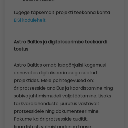
Lugege täpsemalt projekti teekonna kohta
EISi kodulehelt.
Astro Baltics ja digitaliseerimise teekaardi
toetus
Astro Baltics omab laiapõhjalisi kogemusi
erinevates digitaliseerimisega seotud
projektides. Meie põhitegevused on:
äriprotsesside analüüs ja kaardistamine ning
sobiva juhtimismudeli väljatöötamine. Lisaks
tarkvaralahenduste juurutus vastavalt
protsessidele ning dokumenteerimine.
Pakume ka äriprotsesside auditit,
kaardistust, valmistoodangu täpse