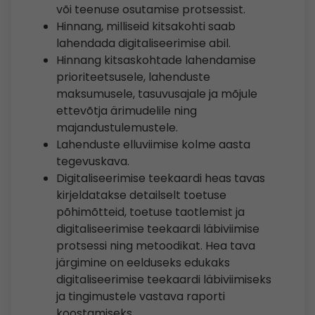
või teenuse osutamise protsessist.
Hinnang, milliseid kitsakohti saab
lahendada digitaliseerimise abil.
Hinnang kitsaskohtade lahendamise
prioriteetsusele, lahenduste
maksumusele, tasuvusajale ja mõjule
ettevõtja ärimudelile ning
majandustulemustele.
Lahenduste elluviimise kolme aasta
tegevuskava.
Digitaliseerimise teekaardi heas tavas
kirjeldatakse detailselt toetuse
põhimõtteid, toetuse taotlemist ja
digitaliseerimise teekaardi läbiviimise
protsessi ning metoodikat. Hea tava
järgimine on eelduseks edukaks
digitaliseerimise teekaardi läbiviimiseks
ja tingimustele vastava raporti
koostamiseks.