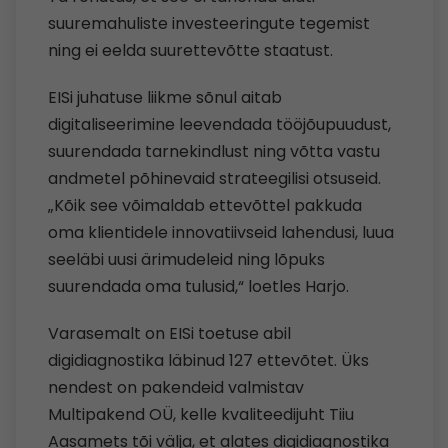
suuremahuliste investeeringute tegemist
ning ei eelda suurettevõtte staatust.
EISi juhatuse liikme sõnul aitab
digitaliseerimine leevendada tööjõupuudust,
suurendada tarnekindlust ning võtta vastu
andmetel põhinevaid strateegilisi otsuseid.
„Kõik see võimaldab ettevõttel pakkuda
oma klientidele innovatiivseid lahendusi, luua
seeläbi uusi ärimudeleid ning lõpuks
suurendada oma tulusid,“ loetles Harjo.
Varasemalt on EISi toetuse abil
digidiagnostika läbinud 127 ettevõtet. Üks
nendest on pakendeid valmistav
Multipakend OÜ, kelle kvaliteedijuht
Tiiu
Aasamets tõi välja, et alates digidiagnostika