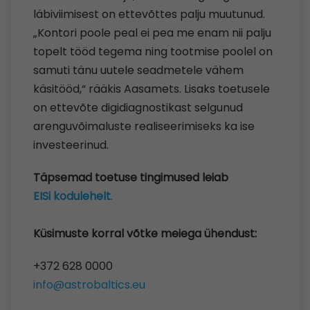
läbiviimisest on ettevõttes palju muutunud.
„Kontori poole peal ei pea me enam nii palju
topelt tööd tegema ning tootmise poolel on
samuti tänu uutele seadmetele vähem
käsitööd,“ rääkis Aasamets. Lisaks toetusele
on ettevõte digidiagnostikast selgunud
arenguvõimaluste realiseerimiseks ka ise
investeerinud.
Täpsemad toetuse tingimused leiab
EISi kodulehelt
.
Küsimuste korral võtke meiega ühendust:
+372 628 0000
info@astrobaltics.eu