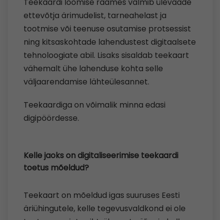
Teekaardi loomise raames valmib ülevaade
ettevõtja ärimudelist, tarneahelast ja
tootmise või teenuse osutamise protsessist
ning kitsaskohtade lahendustest digitaalsete
tehnoloogiate abil. Lisaks sisaldab teekaart
vähemalt ühe lahenduse kohta selle
väljaarendamise lähteülesannet.
Teekaardiga on võimalik minna edasi
digipöördesse.
Kelle jaoks on digitaliseerimise teekaardi
toetus mõeldud?
Teekaart on mõeldud igas suuruses Eesti
äriühingutele, kelle tegevusvaldkond ei ole