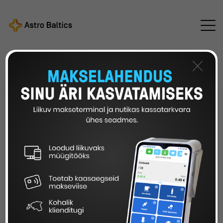
Astro Baltics
Kõik uudised
/
/
EIS toetab ettevõtete
digitaliseerimise teekaardi loomist kuni 10 000€
×
Foto: toolbox.estonia.com
EIS TOETAB ETTEVÕTETE