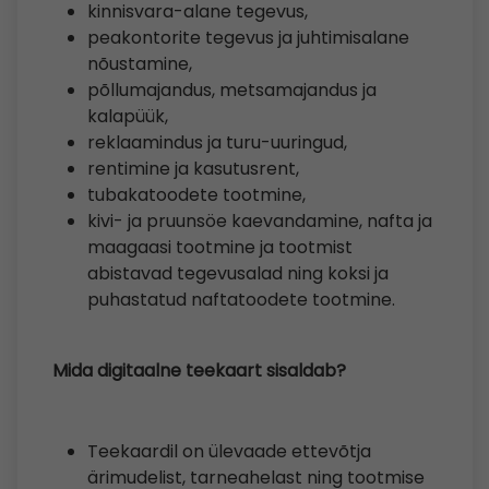
kinnisvara-​alane tegevus,
peakontorite tegevus ja juhtimisalane
nõustamine,
põllumajandus, metsamajandus ja
kalapüük,
reklaamindus ja turu-​uuringud,
rentimine ja kasutusrent,
tubakatoodete tootmine,
kivi- ja pruunsöe kaevandamine, nafta ja
maagaasi tootmine ja tootmist
abistavad tegevusalad ning koksi ja
puhastatud naftatoodete tootmine.
Mida digitaalne teekaart sisaldab?
Teekaardil on ülevaade ettevõtja
ärimudelist, tarneahelast ning tootmise