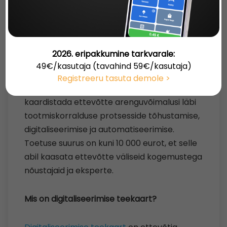
DIGITALISEERIMISE
TEEKAARDI LOOMIST KUNI
10 000€
Postitatud: 2025-09-10 10:52:00
2026. eripakkumine tarkvarale:
Ettevõtted saavad taotleda Ettevõtluse ja
49€/kasutaja (tavahind 59€/kasutaja)
Innovatsiooni Sihtasutusest (EIS)
Registreeru tasuta demole >
digitaliseerimise teekaardi toetust, mis aitab
kaardistada ettevõtte arenguvõimalusi läbi
tootmiskorralduse protsesside tõhustamise,
digitaliseerimise ja automatiseerimise.
Toetuse suurus on kuni 10 000 eurot, et selle
abil kaasata ettevõtte väliseid kogemustega
nõustajaid ja eksperte.
Mis on digitaliseerimise teekaart?