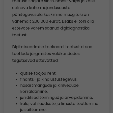
toetuse saajate sihtrühmast väljas ja kelle
eelneva kahe majandusaasta
põhitegevusala keskmine müügitulu on
vähemalt 200 000 eurot. Lisaks ei tohi olla
ettevõte varem saanud digidiagnostika
toetust.
Digitaliseerimise teekaardi toetust ei saa
taotleda järgmistes valdkondades
tegutsevad ettevõtted:
ajutise tööjõu rent,
finants-​ ja kindlustustegevus,
hasartmängude ja kihlvedude
korraldamine,
juriidilised toimingud ja arvepidamine,
kala, vähilaadsete ja limuste töötlemine
ja säilitamine,