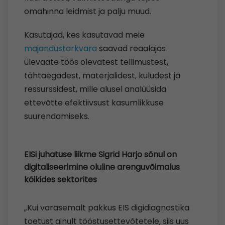
omahinna leidmist ja palju muud.
Kasutajad, kes kasutavad meie
majandustarkvara
saavad reaalajas
ülevaate töös olevatest tellimustest,
tähtaegadest, materjalidest, kuludest ja
ressurssidest, mille alusel analüüsida
ettevõtte efektiivsust kasumlikkuse
suurendamiseks.
EISi juhatuse liikme Sigrid Harjo sõnul on
digitaliseerimine oluline arenguvõimalus
kõikides sektorites
„Kui varasemalt pakkus EIS digidiagnostika
toetust ainult tööstusettevõtetele, siis uus