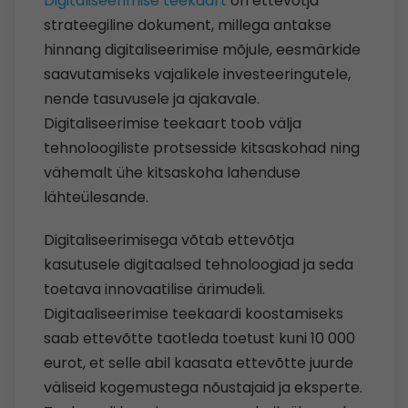
Digitaliseerimise teekaart
on ettevõtja
strateegiline dokument, millega antakse
hinnang digitaliseerimise mõjule, eesmärkide
saavutamiseks vajalikele investeeringutele,
nende tasuvusele ja ajakavale.
Digitaliseerimise teekaart toob välja
tehnoloogiliste protsesside kitsaskohad ning
vähemalt ühe kitsaskoha lahenduse
lähteülesande.
Digitaliseerimisega võtab ettevõtja
kasutusele digitaalsed tehnoloogiad ja seda
toetava innovaatilise ärimudeli.
Digitaaliseerimise teekaardi koostamiseks
saab ettevõtte taotleda toetust kuni 10 000
eurot, et selle abil kaasata ettevõtte juurde
väliseid kogemustega nõustajaid ja eksperte.