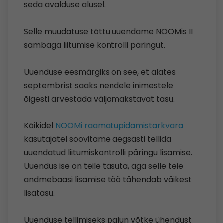
seda avalduse alusel.
Selle muudatuse tõttu uuendame NOOMis II
sambaga liitumise kontrolli päringut.
Uuenduse eesmärgiks on see, et alates
septembrist saaks nendele inimestele
õigesti arvestada väljamakstavat tasu.
Kõikidel
NOOMi raamatupidamistarkvara
kasutajatel soovitame aegsasti tellida
uuendatud liitumiskontrolli päringu lisamise.
Uuendus ise on teile tasuta, aga selle teie
andmebaasi lisamise töö tähendab väikest
lisatasu.
Uuenduse tellimiseks palun võtke ühendust