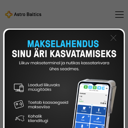
Astro Baltics
Kõik uudised
/
/
Uuendus: II samba
liitumiskontrolli päring
×
TELLI AEGSASTI
UUENDUS: II SAMBA
LIITUMISKONTROLLI