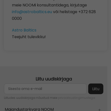
meie NOOMi konsultantidega, kirjutage
info@astrobaltics.eu
või helistage +372 628
0000
Astro Baltics
Teejuht tulevikku!
Liitu uudiskirjaga
Liitudes uudiskirjaga nõustud meie
privaatsustingimustega
Majandustarkvara NOOM