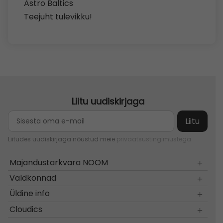
Astro Baltics
Teejuht tulevikku!
Liitu uudiskirjaga
Liitudes uudiskirjaga nõustud meie
privaatsustingimustega
Majandustarkvara NOOM
Valdkonnad
Üldine info
Cloudics