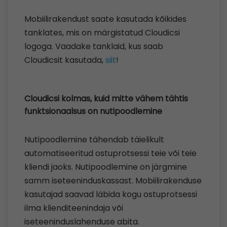
Mobiilirakendust saate kasutada kõikides
tanklates, mis on märgistatud Cloudicsi
logoga. Vaadake tanklaid, kus saab
Cloudicsit kasutada,
siit
!
Cloudicsi kolmas, kuid mitte vähem tähtis
funktsionaalsus on nutipoodlemine
Nutipoodlemine tähendab täielikult
automatiseeritud ostuprotsessi teie või teie
kliendi jaoks. Nutipoodlemine on järgmine
samm iseteeninduskassast. Mobiilirakenduse
kasutajad saavad läbida kogu ostuprotsessi
ilma klienditeenindaja või
iseteeninduslahenduse abita.