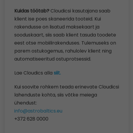
Kuidas töötab?
Cloudicsi kasutajana saab
klient ise poes skaneerida tooteid. Kui
rakendusse on lisatud maksekaart ja
sooduskaart, siis saab klient tasuda toodete
eest otse mobiilirakenduses. Tulemuseks on
parem ostukogemus, rahulolev klient ning
automatiseeritud ostuprotsessid.
Lae Cloudics alla
siit.
Kui soovite rohkem teada erinevate Cloudicsi
lahenduste kohta, siis võtke meiega
ühendust:
info@astrobaltics.eu
+372 628 0000