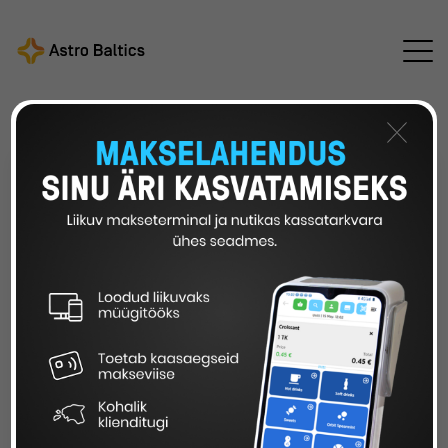
Astro Baltics
Cloudics uudised
/
/
Cloudics: homsed
makselahendused juba täna
×
CLOUDICS: HOMSED
MAKSELAHENDUSED
JUBA TÄNA