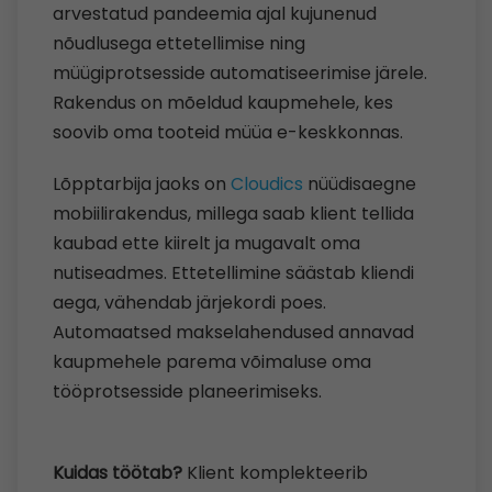
arvestatud pandeemia ajal kujunenud
nõudlusega ettetellimise ning
müügiprotsesside automatiseerimise järele.
Rakendus on mõeldud kaupmehele, kes
soovib oma tooteid müüa e-keskkonnas.
Lõpptarbija jaoks on
Cloudics
nüüdisaegne
mobiilirakendus, millega saab klient tellida
kaubad ette kiirelt ja mugavalt oma
nutiseadmes. Ettetellimine säästab kliendi
aega, vähendab järjekordi poes.
Automaatsed makselahendused annavad
kaupmehele parema võimaluse oma
tööprotsesside planeerimiseks.
Kuidas töötab?
Klient komplekteerib