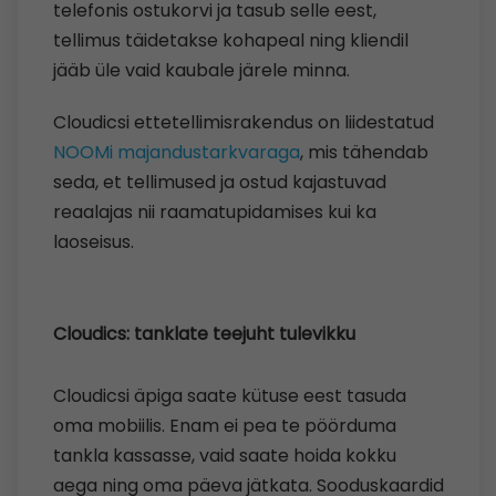
telefonis ostukorvi ja tasub selle eest,
tellimus täidetakse kohapeal ning kliendil
jääb üle vaid kaubale järele minna.
Cloudicsi ettetellimisrakendus on liidestatud
NOOMi majandustarkvaraga
, mis tähendab
seda, et tellimused ja ostud kajastuvad
reaalajas nii raamatupidamises kui ka
laoseisus.
Cloudics: tanklate teejuht tulevikku
Cloudicsi äpiga saate kütuse eest tasuda
oma mobiilis. Enam ei pea te pöörduma
tankla kassasse, vaid saate hoida kokku
aega ning oma päeva jätkata. Sooduskaardid