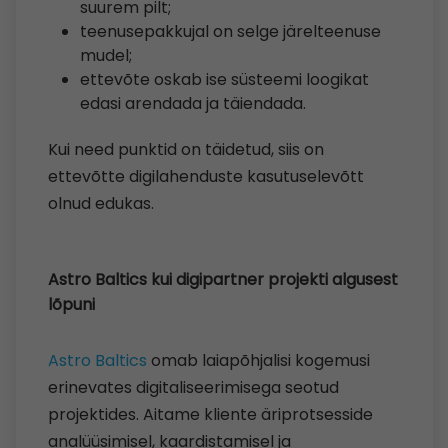
suurem pilt;
teenusepakkujal on selge järelteenuse
mudel;
ettevõte oskab ise süsteemi loogikat
edasi arendada ja täiendada.
Kui need punktid on täidetud, siis on
ettevõtte digilahenduste kasutuselevõtt
olnud edukas.
Astro Baltics kui digipartner projekti algusest
lõpuni
Astro Baltics
omab laiapõhjalisi kogemusi
erinevates digitaliseerimisega seotud
projektides. Aitame kliente äriprotsesside
analüüsimisel, kaardistamisel ja