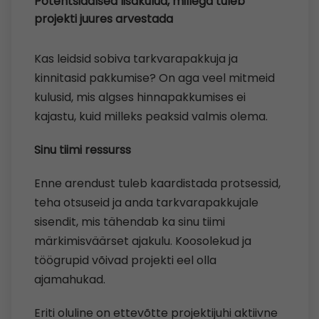
Potentsiaalsed lisakulud, millega tuleb
projekti juures arvestada
Kas leidsid sobiva tarkvarapakkuja ja
kinnitasid pakkumise? On aga veel mitmeid
kulusid, mis algses hinnapakkumises ei
kajastu, kuid milleks peaksid valmis olema.
Sinu tiimi ressurss
Enne arendust tuleb kaardistada protsessid,
teha otsuseid ja anda tarkvarapakkujale
sisendit, mis tähendab ka sinu tiimi
märkimisväärset ajakulu. Koosolekud ja
töögrupid võivad projekti eel olla
ajamahukad.
Eriti oluline on ettevõtte projektijuhi aktiivne