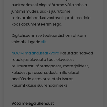
auditeerimisel ning töötame välja sobiva
juhtimismudeli. Lisaks juurutame
tarkvaralahendusi vastavalt protsessidele
koos dokumenteerimisega.
Digitaliseerimise teekaardist on rohkem
võimalik lugeda
siit
.
NOOM majandustarkvara
kasutajad saavad
reaalajas ülevaate töös olevatest
tellimustest, tähtaegadest, materjalidest,
kuludest ja ressurssidest, mille alusel
analüüsida ettevõtte efektiivsust
kasumlikkuse suurendamiseks.
Võta meiega ühendust