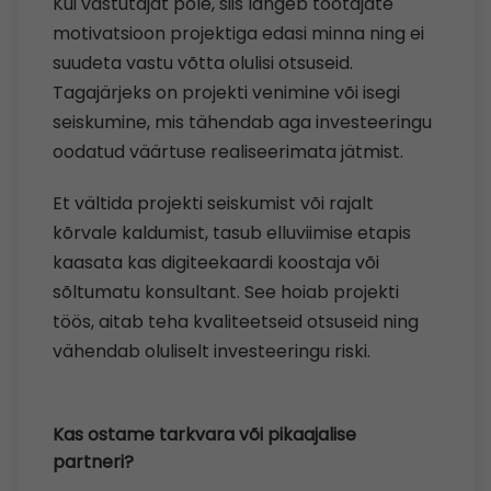
Kui vastutajat pole, siis langeb töötajate
motivatsioon projektiga edasi minna ning ei
suudeta vastu võtta olulisi otsuseid.
Tagajärjeks on projekti venimine või isegi
seiskumine, mis tähendab aga investeeringu
oodatud väärtuse realiseerimata jätmist.
Et vältida projekti seiskumist või rajalt
kõrvale kaldumist, tasub elluviimise etapis
kaasata kas digiteekaardi koostaja või
sõltumatu konsultant. See hoiab projekti
töös, aitab teha kvaliteetseid otsuseid ning
vähendab oluliselt investeeringu riski.
Kas ostame tarkvara või pikaajalise
partneri?