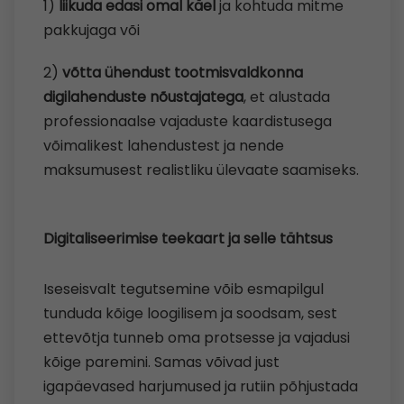
1)
liikuda edasi omal käel
ja kohtuda mitme
pakkujaga või
2)
võtta ühendust tootmisvaldkonna
digilahenduste nõustajatega
, et alustada
professionaalse vajaduste kaardistusega
võimalikest lahendustest ja nende
maksumusest realistliku ülevaate saamiseks.
Digitaliseerimise teekaart ja selle tähtsus
Iseseisvalt tegutsemine võib esmapilgul
tunduda kõige loogilisem ja soodsam, sest
ettevõtja tunneb oma protsesse ja vajadusi
kõige paremini. Samas võivad just
igapäevased harjumused ja rutiin põhjustada