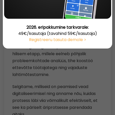
KITSASKOHAD, MIS
MAKSAVAD ETTEVÕTTELE
AEGA JA RAHA
Postitatud: 2026-02-26 12:15:44
2026. eripakkumine tarkvarale:
Kui räägitakse digitaliseerimisest,
49€/kasutaja (tavahind 59€/kasutaja)
Registreeru tasuta demole >
seostatakse seda sageli uue tarkvara
otsimisega. Tegelikult peaks see olema alles
hilisem etapp, millele eelneb põhjalik
probleemkohtade analüüs, tihe koostöö
ettevõtte töötajatega ning vajaduste
lahtimõtestamine.
Selgitame, milliseid on peamised vead
digitaliseerimisel ning anname nõu, kuidas
protsess läbi viia võimalikult efektiivselt, et
see ka päriselt äriprotsesse parendada
aitaks.