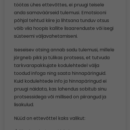
töötas ühes ettevõttes, ei pruugi teisele
anda samaväärseid tulemusi. Emotsiooni
põhjal tehtud kiire ja lihtsana tunduv otsus
võib viia hoopis kallite lisaarenduste või isegi
süsteemi väljavahetamiseni.
Iseseisev otsing annab sadu tulemusi, millele
järgneb pikk ja tülikas protsess, et tutvuda
tarkvarapakkujate kodulehtedel välja
toodud infoga ning saata hinnapäringuid.
Kuid kodulehtede info ja hinnapäringud ei
pruugi näidata, kas lahendus sobitub sinu
protsessidega või millised on piirangud ja
lisakulud.
Nüüd on ettevõttel kaks valikut: