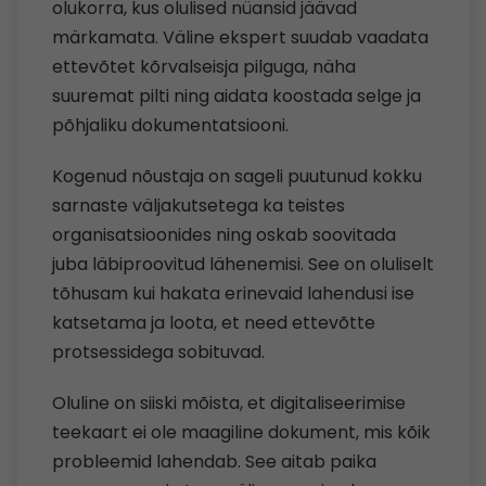
olukorra, kus olulised nüansid jäävad
märkamata. Väline ekspert suudab vaadata
ettevõtet kõrvalseisja pilguga, näha
suuremat pilti ning aidata koostada selge ja
põhjaliku dokumentatsiooni.
Kogenud nõustaja on sageli puutunud kokku
sarnaste väljakutsetega ka teistes
organisatsioonides ning oskab soovitada
juba läbiproovitud lähenemisi. See on oluliselt
tõhusam kui hakata erinevaid lahendusi ise
katsetama ja loota, et need ettevõtte
protsessidega sobituvad.
Oluline on siiski mõista, et digitaliseerimise
teekaart ei ole maagiline dokument, mis kõik
probleemid lahendab. See aitab paika