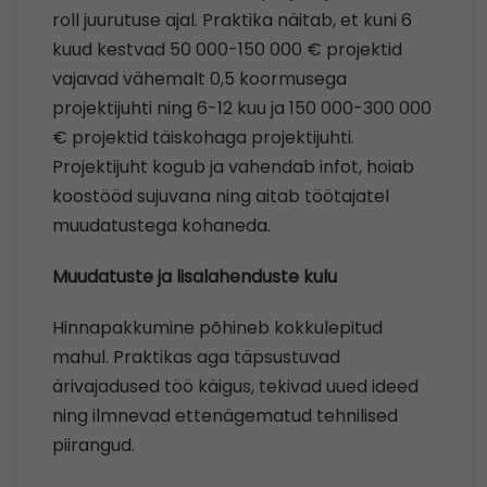
roll juurutuse ajal. Praktika näitab, et kuni 6
kuud kestvad 50 000-150 000 € projektid
vajavad vähemalt 0,5 koormusega
projektijuhti ning 6-12 kuu ja 150 000-300 000
€ projektid täiskohaga projektijuhti.
Projektijuht kogub ja vahendab infot, hoiab
koostööd sujuvana ning aitab töötajatel
muudatustega kohaneda.
Muudatuste ja lisalahenduste kulu
Hinnapakkumine põhineb kokkulepitud
mahul. Praktikas aga täpsustuvad
ärivajadused töö käigus, tekivad uued ideed
ning ilmnevad ettenägematud tehnilised
piirangud.