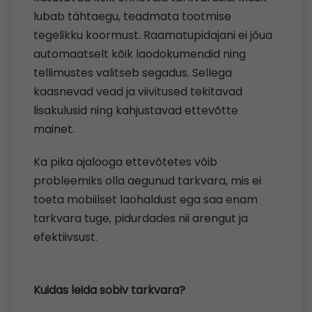
lubab tähtaegu, teadmata tootmise
tegelikku koormust. Raamatupidajani ei jõua
automaatselt kõik laodokumendid ning
tellimustes valitseb segadus. Sellega
kaasnevad vead ja viivitused tekitavad
lisakulusid ning kahjustavad ettevõtte
mainet.
Ka pika ajalooga ettevõtetes võib
probleemiks olla aegunud tarkvara, mis ei
toeta mobiilset laohaldust ega saa enam
tarkvara tuge, pidurdades nii arengut ja
efektiivsust.
Kuidas leida sobiv tarkvara?