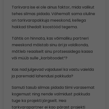
Tarkvara ise ei ole ainus faktor, mida valikut
tehes silmas pidada. Vähemalt sama oluline
on tarkvarapakkuja meeskond, kellega
hakkad tihedalt koostööd tegema.
Tähtis on hinnata, kas võimaliku partneri
meeskond mõistab sinu äri ja valdkonda,
mõtleb reaalselt sinu protsessidega kaasa
või müüb sulle „karbitoodet”?
Kas nad julgevad vajadusel ka vastu vaielda
ja paremaid lahendusi pakkuda?
Samuti tasub silmas pidada tiimi varasemat
kogemust ning nende valmidust pakkuda
tuge ka projekti järgselt. Hea
tarkvarapartner ei kao pärast projekti