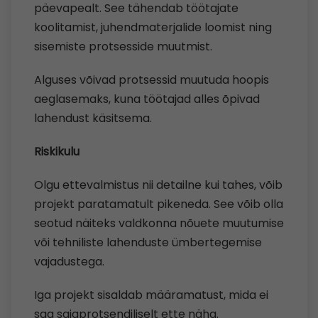
päevapealt. See tähendab töötajate
koolitamist, juhendmaterjalide loomist ning
sisemiste protsesside muutmist.
Alguses võivad protsessid muutuda hoopis
aeglasemaks, kuna töötajad alles õpivad
lahendust käsitsema.
Riskikulu
Olgu ettevalmistus nii detailne kui tahes, võib
projekt paratamatult pikeneda. See võib olla
seotud näiteks valdkonna nõuete muutumise
või tehniliste lahenduste ümbertegemise
vajadustega.
Iga projekt sisaldab määramatust, mida ei
saa sajaprotsendiliselt ette näha.