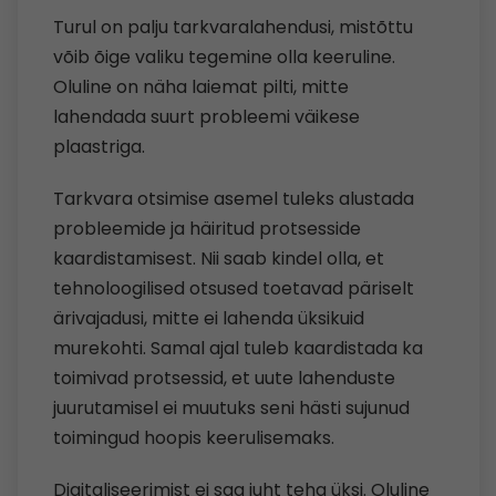
Turul on palju tarkvaralahendusi, mistõttu
võib õige valiku tegemine olla keeruline.
Oluline on näha laiemat pilti, mitte
lahendada suurt probleemi väikese
plaastriga.
Tarkvara otsimise asemel tuleks alustada
probleemide ja häiritud protsesside
kaardistamisest. Nii saab kindel olla, et
tehnoloogilised otsused toetavad päriselt
ärivajadusi, mitte ei lahenda üksikuid
murekohti. Samal ajal tuleb kaardistada ka
toimivad protsessid, et uute lahenduste
juurutamisel ei muutuks seni hästi sujunud
toimingud hoopis keerulisemaks.
Digitaliseerimist ei saa juht teha üksi. Oluline