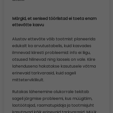
Märgid, et senised tööriistad ei toeta enam
ettevõtte kasvu
Alustav ettevõte võib tootmist planeerida
edukalt ka arvutustabelis, kuid kasvades
ilmnevad kiiresti probleemid: info ei liigu,
otsused hilinevad ning laoseis on vale. Kiire
lahendusena hakatakse kasutusele võtma
erinevaid tarkvarasid, kuid sageli
mitteterviklikult.
Rutakas lähenemine olukorrale tekitab
sageli järgmise probleemi, kus müügitiim,
laotöötajad, raamatupidaja ja tootmisjuht
kasutavad kõik erinevaid tarkvarasid. Müük