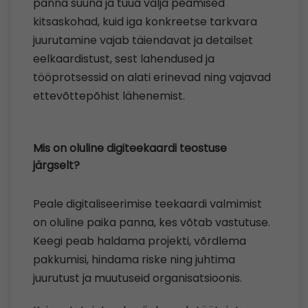
panna suuna ja tuua välja peamised
kitsaskohad, kuid iga konkreetse tarkvara
juurutamine vajab täiendavat ja detailset
eelkaardistust, sest lahendused ja
tööprotsessid on alati erinevad ning vajavad
ettevõttepõhist lähenemist.
Mis on oluline digiteekaardi teostuse
järgselt?
Peale digitaliseerimise teekaardi valmimist
on oluline paika panna, kes võtab vastutuse.
Keegi peab haldama projekti, võrdlema
pakkumisi, hindama riske ning juhtima
juurutust ja muutuseid organisatsioonis.