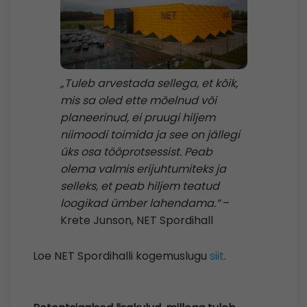
„Tuleb arvestada sellega, et kõik,
mis sa oled ette mõelnud või
planeerinud, ei pruugi hiljem
niimoodi toimida ja see on jällegi
üks osa tööprotsessist. Peab
olema valmis erijuhtumiteks ja
selleks, et peab hiljem teatud
loogikad ümber lahendama.“
–
Krete Junson, NET Spordihall
Loe NET Spordihalli kogemuslugu
siit
.