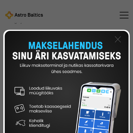
Astro Baltics
Kõik uudised
/
/
Digilahenduste
juurutamise kitsaskohad, mis maksavad ettevõttele
aega ja raha
×
DIGILAHENDUSTE
JUURUTAMISE