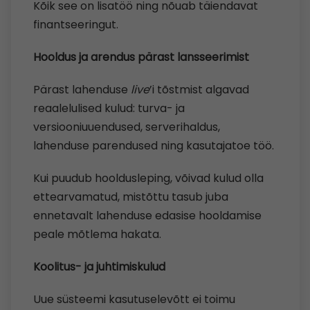
Kõik see on lisatöö ning nõuab täiendavat
finantseeringut.
Hooldus ja arendus pärast lansseerimist
Pärast lahenduse
live
’i tõstmist algavad
reaalelulised kulud: turva- ja
versiooniuuendused, serverihaldus,
lahenduse parendused ning kasutajatoe töö.
Kui puudub hooldusleping, võivad kulud olla
ettearvamatud, mistõttu tasub juba
ennetavalt lahenduse edasise hooldamise
peale mõtlema hakata.
Koolitus- ja juhtimiskulud
Uue süsteemi kasutuselevõtt ei toimu