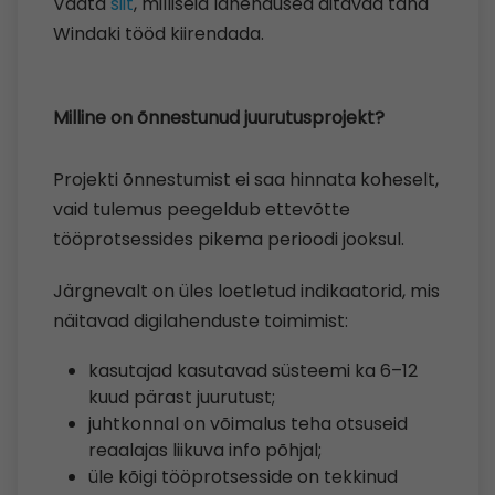
Vaata
siit
, milliseid lahendused aitavad täna
Windaki tööd kiirendada.
Milline on õnnestunud juurutusprojekt?
Projekti õnnestumist ei saa hinnata koheselt,
vaid tulemus peegeldub ettevõtte
tööprotsessides pikema perioodi jooksul.
Järgnevalt on üles loetletud indikaatorid, mis
näitavad digilahenduste toimimist:
kasutajad kasutavad süsteemi ka 6–12
kuud pärast juurutust;
juhtkonnal on võimalus teha otsuseid
reaalajas liikuva info põhjal;
üle kõigi tööprotsesside on tekkinud