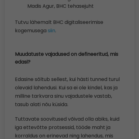
Madis Agur, BHC tehasejuht
Tutvu lähemalt BHC digitaliseerimise
kogemusega
siin
.
Muudatuste vajadused on defineeritud, mis
edasi?
Edasine sõltub sellest, kui hästi tunned turul
olevaid lahendusi. Kui sa ei ole kindel, kas ja
milline tarkvara sinu vajadustele vastab,
tasub alati nõu küsida.
Tuttavate soovitused võivad olla abiks, kuid
iga ettevõtte protsessid, tööde maht ja
korraldus on erinevad ning lahendus, mis