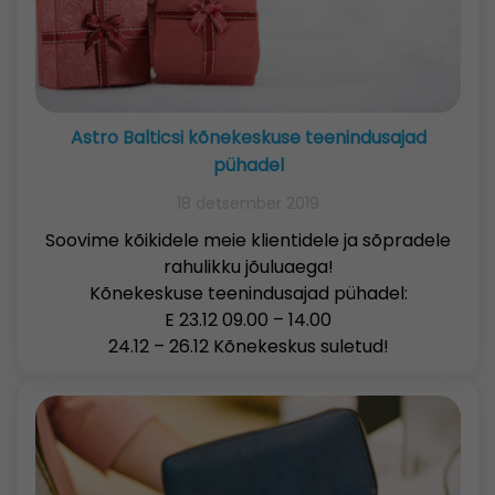
Astro Balticsi kõnekeskuse teenindusajad
pühadel
18 detsember 2019
Soovime kõikidele meie klientidele ja sõpradele
rahulikku jõuluaega!
Kõnekeskuse teenindusajad pühadel:
E 23.12 09.00 – 14.00
24.12 – 26.12 Kõnekeskus suletud!