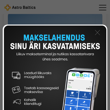
×
Astro Balticsi lahendustel on nüüdsest liidestus
mobiilse rahakotiga mTasku
27 detsember 2019