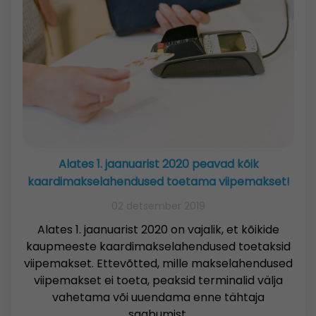
Alates 1. jaanuarist 2020 peavad kõik
kaardimakselahendused toetama viipemakset!
02 detsember 2019
Alates 1. jaanuarist 2020 on vajalik, et kõikide
kaupmeeste kaardimakselahendused toetaksid
viipemakset. Ettevõtted, mille makselahendused
viipemakset ei toeta, peaksid terminalid välja
vahetama või uuendama enne tähtaja
saabumist.