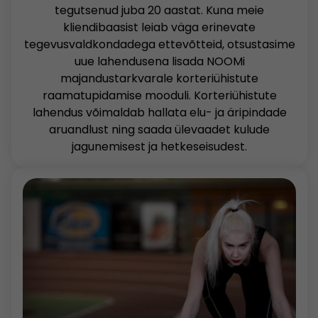
tegutsenud juba 20 aastat. Kuna meie
kliendibaasist leiab väga erinevate
tegevusvaldkondadega ettevõtteid, otsustasime
uue lahendusena lisada NOOMi
majandustarkvarale korteriühistute
raamatupidamise mooduli. Korteriühistute
lahendus võimaldab hallata elu- ja äripindade
aruandlust ning saada ülevaadet kulude
jagunemisest ja hetkeseisudest.