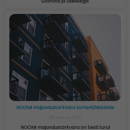
GoInvite ja Sidekikiga.
NOOMi majandustarkvara korteriühistutele
08 jaanuar 2019
NOOMi majandustarkvara on Eesti turul