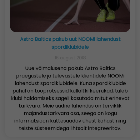
Astro Baltics pakub uut NOOMi lahendust
spordiklubidele
16 august 2018
Uue võimalusena pakub Astro Baltics
praegustele ja tulevastele klientidele NOOMi
lahendust spordiklubidele. Kuna spordiklubide
puhul on tööprotsessid küllaltki keerukad, tuleb
klubi haldamiseks sageli kasutada mitut erinevat
tarkvara. Meie uudne lahendus on terviklik
majandustarkvara osa, seega on kogu
informatsioon kättesaadav ühest kohast ning
teiste süsteemidega lihtsalt integreeritav.