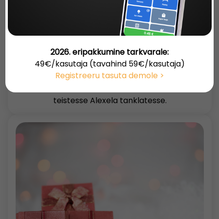
Astro Balticsi poolt loodud NOOMi
majandustarkvaral ja makselahendustel on
nüüdsest liidestuse võimalus mobiilse rahakotiga
mTasku. Esimesene klient liidestamisel oli Alexela
2026. eripakkumine tarkvarale:
tanklakett. mTaskuga saab tasuda enam kui 60
49€/kasutaja (tavahind 59€/kasutaja)
Astro Balticsi poolt toodetud makseautomaadis,
Registreeru tasuta demole >
mis on varustatud mTasku märgisega.
Lähinädalatel laieneb mTasku maksevõimalus ka
teistesse Alexela tanklatesse.