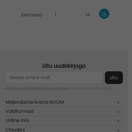
Postituste
Eelmised
1
…
14
15
leheküljendus
Liitu uudiskirjaga
Liitudes uudiskirjaga nõustud meie
privaatsustingimustega
Majandustarkvara NOOM
Valdkonnad
Üldine info
Cloudics