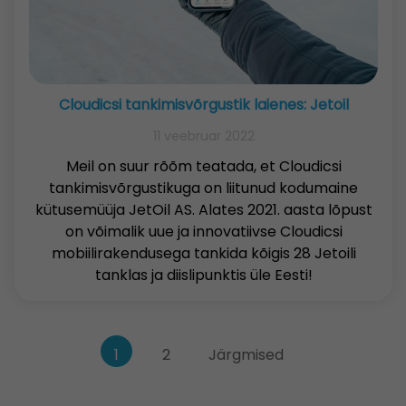
Cloudicsi tankimisvõrgustik laienes: Jetoil
11 veebruar 2022
Meil on suur rõõm teatada, et Cloudicsi
tankimisvõrgustikuga on liitunud kodumaine
kütusemüüja JetOil AS. Alates 2021. aasta lõpust
on võimalik uue ja innovatiivse Cloudicsi
mobiilirakendusega tankida kõigis 28 Jetoili
tanklas ja diislipunktis üle Eesti!
Postituste
1
2
Järgmised
leheküljendus