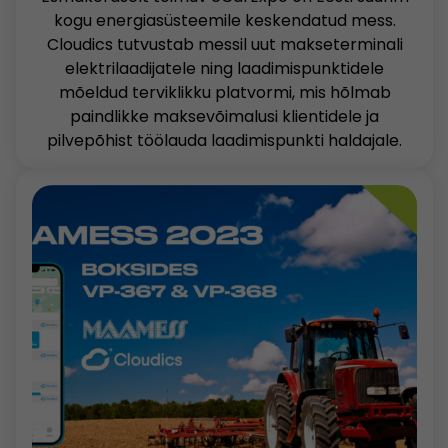
kogu energiasüsteemile keskendatud mess.
Cloudics tutvustab messil uut makseterminali
elektrilaadijatele ning laadimispunktidele
mõeldud terviklikku platvormi, mis hõlmab
paindlikke maksevõimalusi klientidele ja
pilvepõhist töölauda laadimispunkti haldajale.