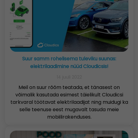
Suur samm rohelisema tuleviku suunas:
elektrilaadimine nüüd Cloudicsis!
14 juuli 2022
Meil on suur rõõm teatada, et tänasest on
võimalik kasutada esimest täielikult Cloudicsi
tarkvaral töötavat elektrilaadijat ning muidugi ka
selle teenuse eest mugavalt tasuda meie
mobiilirakenduses.