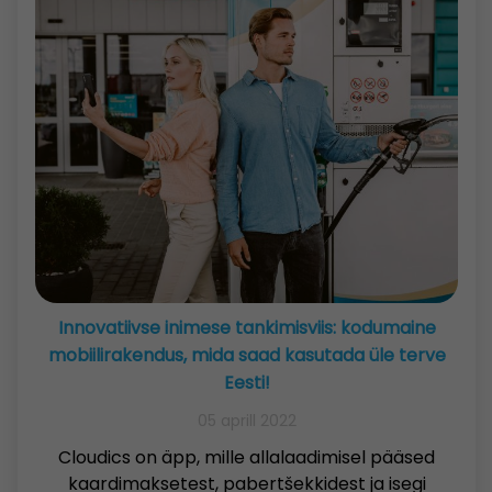
Innovatiivse inimese tankimisviis: kodumaine
mobiilirakendus, mida saad kasutada üle terve
Eesti!
05 aprill 2022
Cloudics on äpp, mille allalaadimisel pääsed
kaardimaksetest, pabertšekkidest ja isegi