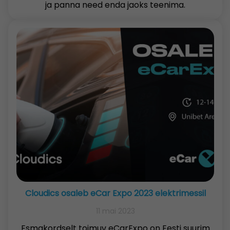
ja panna need enda jaoks teenima.
Cloudics osaleb eCar Expo 2023 elektrimessil
11 mai 2023
Esmakordselt toimuv eCarExpo on Eesti suurim