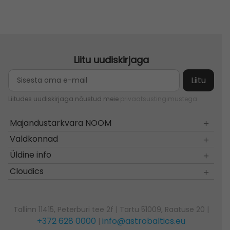
Liitu uudiskirjaga
Liitudes uudiskirjaga nõustud meie
privaatsustingimustega
Majandustarkvara NOOM
Valdkonnad
Üldine info
Cloudics
Tallinn 11415, Peterburi tee 2f | Tartu 51009, Raatuse 20 |
+372 628 0000
info@astrobaltics.eu
|