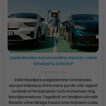
Laadimistaristu kui innovaatline äriplaan: millele
tähelepanu pöörata?
05 jaanuar 2024
Elektrilaadijate paigaldamine tanklatesse,
autoparkidesse ja ärihoonete juurde võib algselt
tunduda ettevõtja jaoks tüütu kohustuse ning
lisaväljaminekuna. Tegelikult on laadijad võimalik
lihtsate vahenditega muuta oma äriplaani osaks