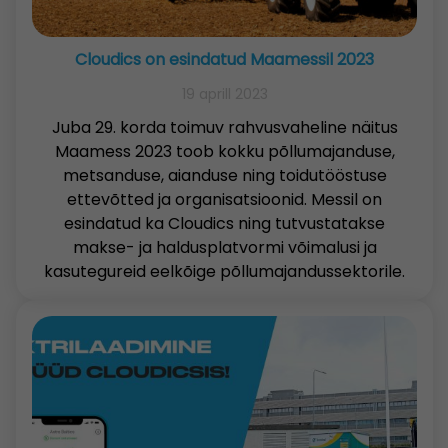
Cloudics on esindatud Maamessil 2023
19 aprill 2023
Juba 29. korda toimuv rahvusvaheline näitus
Maamess 2023 toob kokku põllumajanduse,
metsanduse, aianduse ning toidutööstuse
ettevõtted ja organisatsioonid. Messil on
esindatud ka Cloudics ning tutvustatakse
makse- ja haldusplatvormi võimalusi ja
kasutegureid eelkõige põllumajandussektorile.