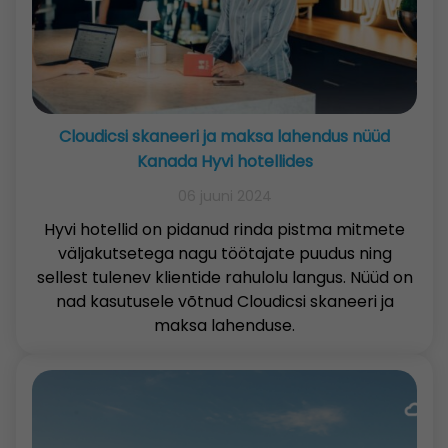
Cloudicsi skaneeri ja maksa lahendus nüüd
Kanada Hyvi hotellides
06 juuni 2024
Hyvi hotellid on pidanud rinda pistma mitmete
väljakutsetega nagu töötajate puudus ning
sellest tulenev klientide rahulolu langus. Nüüd on
nad kasutusele võtnud Cloudicsi skaneeri ja
maksa lahenduse.