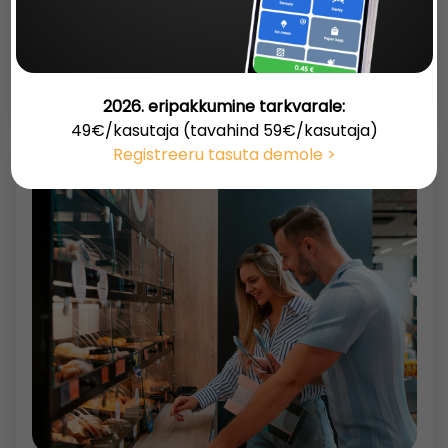
Eesti riik kohustab mitteelamuid, millel on
vähemalt 20 parkimiskohta, varustama
minimaalselt ühe laadimispunktiga. Kuidas aga
pöörata kohustus enda kasuks ning hakata
2026. eripakkumine tarkvarale:
elektrilaadijate abil lisatulu teenima?
49€/kasutaja (tavahind 59€/kasutaja)
Registreeru tasuta demole >