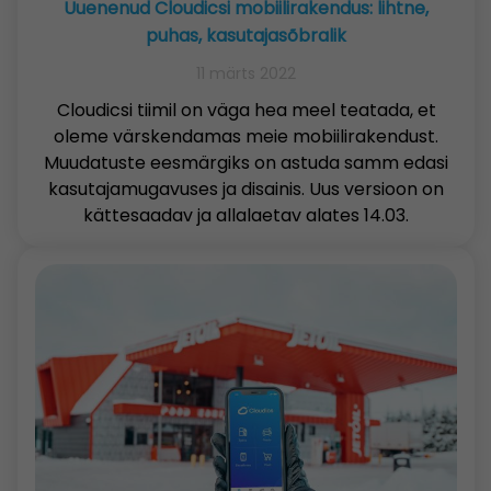
Uuenenud Cloudicsi mobiilirakendus: lihtne,
puhas, kasutajasõbralik
11 märts 2022
Cloudicsi tiimil on väga hea meel teatada, et
oleme värskendamas meie mobiilirakendust.
Muudatuste eesmärgiks on astuda samm edasi
kasutajamugavuses ja disainis. Uus versioon on
kättesaadav ja allalaetav alates 14.03.