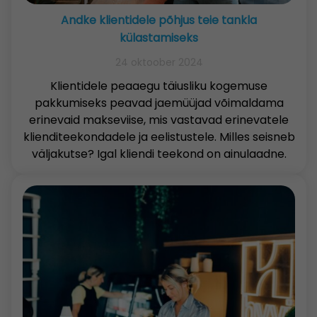
Andke klientidele põhjus teie tankla
külastamiseks
24 oktoober 2024
Klientidele peaaegu täiusliku kogemuse
pakkumiseks peavad jaemüüjad võimaldama
erinevaid makseviise, mis vastavad erinevatele
klienditeekondadele ja eelistustele. Milles seisneb
väljakutse? Igal kliendi teekond on ainulaadne.