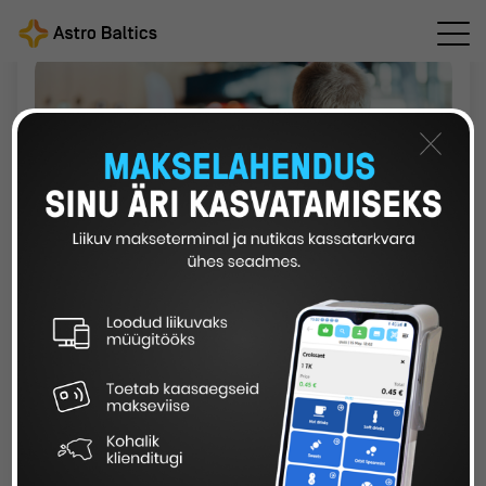
×
Kuidas oma elektrilaadijate taristust
maksimaalset kasu lõigata?
05 jaanuar 2025